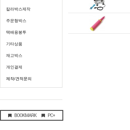
칼라박스제작
주문형박스
택배용봉투
기타상품
재고박스
개인결제
제작/견적문의