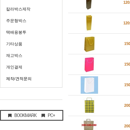
120
칼라박스제작
주문형박스
120
택배용봉투
기타상품
15
재고박스
15
개인결제
제작/견적문의
15
20
20