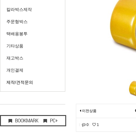
칼라박스제작
주문형박스
택배용봉투
기타상품
재고박스
개인결제
제작/견적문의
이전상품
0
1