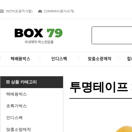
상품 카테고리
투명테이프 
택배용박스
초특가박스
인디스팩
맞춤소량제작