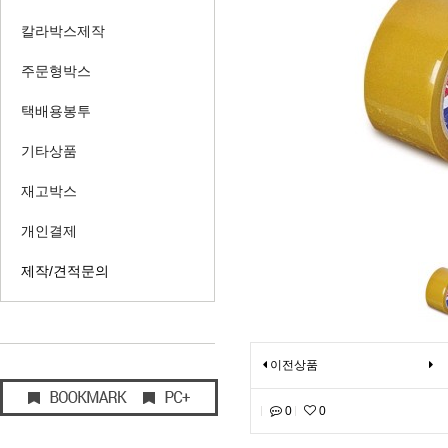
칼라박스제작
주문형박스
택배용봉투
기타상품
재고박스
개인결제
제작/견적문의
이전상품
0
0