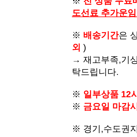
※
전 상품 무료
도선료 추가운임
※
배송기간
은 
외
)
→ 재고부족,기상
탁드립니다.
※
일부상품 12
※
금요일 마감시
※ 경기,수도권지