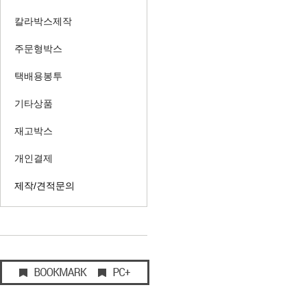
칼라박스제작
주문형박스
택배용봉투
기타상품
재고박스
개인결제
제작/견적문의