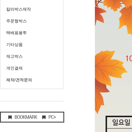
칼라박스제작
주문형박스
택배용봉투
기타상품
재고박스
개인결제
제작/견적문의