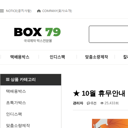
상품 카테고리
택배용박스
★ 10월 휴무안내
초특가박스
관리자
0건
25,433회
인디스팩
맞춤소량제작