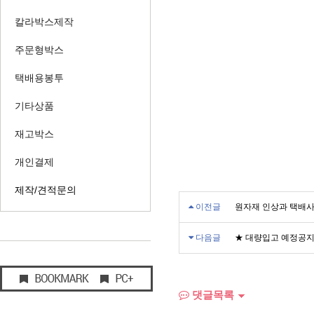
칼라박스제작
주문형박스
택배용봉투
기타상품
재고박스
개인결제
제작/견적문의
이전글
원자재 인상과 택배사
다음글
★ 대량입고 예정공지
댓글목록