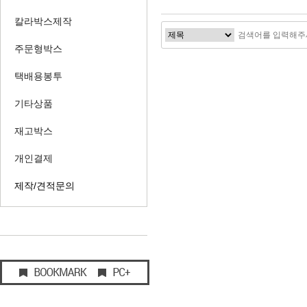
칼라박스제작
주문형박스
택배용봉투
기타상품
재고박스
개인결제
제작/견적문의